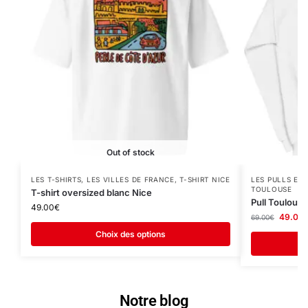
Out of stock
LES T-SHIRTS
,
LES VILLES DE FRANCE
,
T-SHIRT NICE
LES PULLS ET
TOULOUSE
T-shirt oversized blanc Nice
Pull Toulouse
49.00
€
49.00
69.00
€
Choix des options
Notre blog