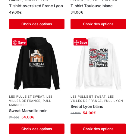
FRANCE
,
T-SHIRT LYON
FRANCE
,
T-SHIRT TOULOUSE
T-shirt oversized Franc Lyon
T-shirt Toulouse blanc
49.00
€
34.00
€
Choix des options
Choix des options
-27%
-27%
Save
Save
LES PULLS ET SWEAT
,
LES
LES PULLS ET SWEAT
,
LES
VILLES DE FRANCE
,
PULL
VILLES DE FRANCE
,
PULL LYON
MARSEILLE
Sweat Lyon blanc
Sweat Marseille noir
54.00
€
74.00
€
54.00
€
74.00
€
Choix des options
Choix des options