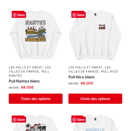
-29%
-29%
Save
Save
LES PULLS ET SWEAT
,
LES
LES PULLS ET SWEAT
,
LES
VILLES DE FRANCE
,
PULL
VILLES DE FRANCE
,
PULL NICE
NANTES
Pull Nice blanc
Pull Nantes blanc
49.00
€
69.00
€
49.00
€
69.00
€
Choix des options
Choix des options
-29%
-31%
Save
Save