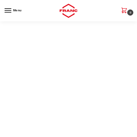
Menu
0
La marque de
vêtement qui sublime
la France.
Découvrez des
vêtements personnalisés
qui