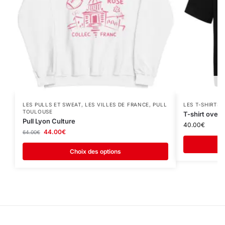
LES PULLS ET SWEAT
,
LES VILLES DE FRANCE
,
PULL
LES T-SHIRTS
,
TOULOUSE
T-shirt overs
Pull Lyon Culture
40.00
€
44.00
€
64.00
€
Choix des options