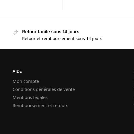
E
m
a
i
l
Retour facile sous 14 jours
Retour et remboursement sous 14 jours
AIDE
Mon compte
Conditions générales de vente
Mentions légales
Remboursement et retours