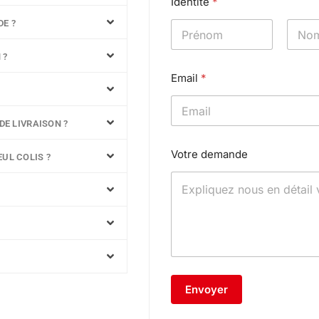
Identité
*
E ?
Prénom
Nom
 ?
Email
*
DE LIVRAISON ?
I
Votre demande
d
UL COLIS ?
e
n
t
i
t
é
E
m
a
Envoyer
i
l