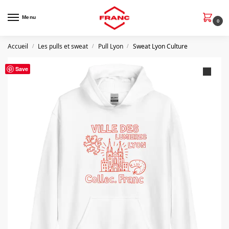
Menu
0
Accueil
Les pulls et sweat
Pull Lyon
Sweat Lyon Culture
/
/
/
Save