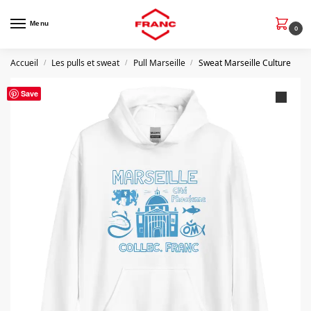
Menu
0
Accueil
Les pulls et sweat
Pull Marseille
Sweat Marseille Culture
/
/
/
Save