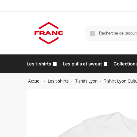
Les t-shirts
Les pulls et sweat
Collection
Accueil
Les t-shirts
T-shirt Lyon
T-shirt Lyon Cult
/
/
/