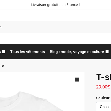
Livraison gratuite en France !
s
Tous les vêtements
Blog : mode, voyage et culture
ure
T-s
29.00
€
Couleur