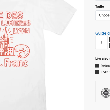
Taille
Guide de
Livraiso
Retou
Livra